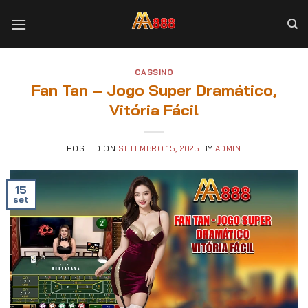
Skip
to
content
CASSINO
Fan Tan – Jogo Super Dramático,
Vitória Fácil
POSTED ON
SETEMBRO 15, 2025
BY
ADMIN
15
set