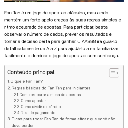
Fan Tan é um jogo de apostas clássico, mas ainda
mantém um forte apelo graças às suas regras simples e
ritmo acelerado de apostas. Para participar, basta
observar o número de dados, prever os resultados e
tomar a decisão certa para ganhar. O AA888 irá guiá-lo
detalhadamente de A a Z para ajudá-lo a se familiarizar
facilmente e dominar o jogo de apostas com confiança.
Conteúdo principal
O que é Fan Tan?
Regras básicas do Fan Tan para iniciantes
Como preparar a mesa de apostas
Como apostar
Como dividir o exército
Taxa de pagamento
Dicas para tocar Fan Tan de forma eficaz que você não
deve perder