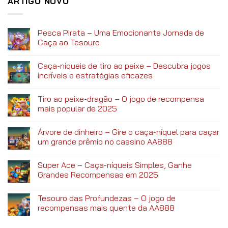
ARTIGO NOVO
Pesca Pirata – Uma Emocionante Jornada de
Caça ao Tesouro
Caça-níqueis de tiro ao peixe – Descubra jogos
incríveis e estratégias eficazes
Tiro ao peixe-dragão – O jogo de recompensa
mais popular de 2025
Árvore de dinheiro – Gire o caça-níquel para caçar
um grande prêmio no cassino AA888
Super Ace – Caça-níqueis Simples, Ganhe
Grandes Recompensas em 2025
Tesouro das Profundezas – O jogo de
recompensas mais quente da AA888