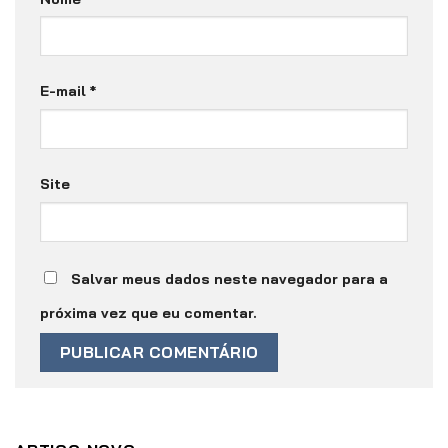
E-mail
*
Site
Salvar meus dados neste navegador para a
próxima vez que eu comentar.