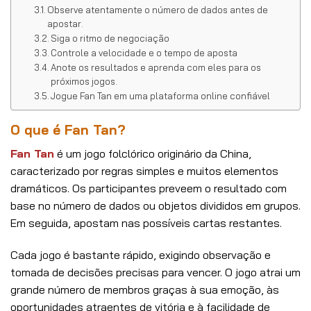
Observe atentamente o número de dados antes de
apostar.
Siga o ritmo de negociação
Controle a velocidade e o tempo de aposta
Anote os resultados e aprenda com eles para os
próximos jogos.
Jogue Fan Tan em uma plataforma online confiável
O que é Fan Tan?
Fan Tan
é um jogo folclórico originário da China,
caracterizado por regras simples e muitos elementos
dramáticos. Os participantes preveem o resultado com
base no número de dados ou objetos divididos em grupos.
Em seguida, apostam nas possíveis cartas restantes.
Cada jogo é bastante rápido, exigindo observação e
tomada de decisões precisas para vencer. O jogo atrai um
grande número de membros graças à sua emoção, às
oportunidades atraentes de vitória e à facilidade de