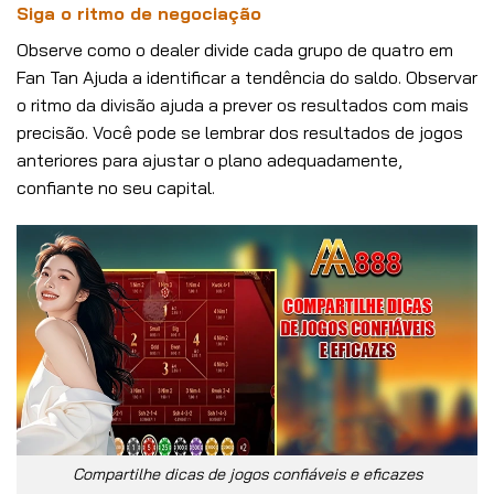
Siga o ritmo de negociação
Observe como o dealer divide cada grupo de quatro em
Fan Tan Ajuda a identificar a tendência do saldo. Observar
o ritmo da divisão ajuda a prever os resultados com mais
precisão. Você pode se lembrar dos resultados de jogos
anteriores para ajustar o plano adequadamente,
confiante no seu capital.
Compartilhe dicas de jogos confiáveis e eficazes