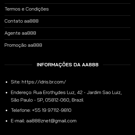
Termos e Condições
Contato aa888
Agente aa888
Promoção aa888
INFORMAÇÕES DA AA888
Site: https://idris.br.com/
Endereço:
Rua Erothydes Luz, 42 - Jardim Sao Luiz,
São Paulo - SP, 05812-060, Brazil
Telefone: +55 19 97112-9810
E-mail:
aa888znet@gmail.com