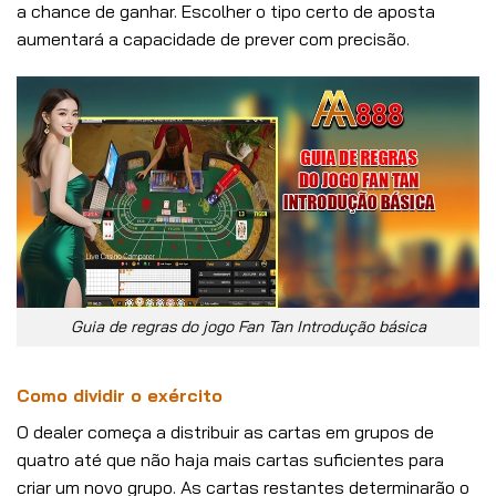
a chance de ganhar. Escolher o tipo certo de aposta
aumentará a capacidade de prever com precisão.
Guia de regras do jogo Fan Tan Introdução básica
Como dividir o exército
O dealer começa a distribuir as cartas em grupos de
quatro até que não haja mais cartas suficientes para
criar um novo grupo. As cartas restantes determinarão o