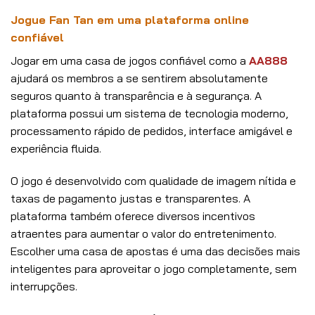
Jogue Fan Tan em uma plataforma online
confiável
Jogar em uma casa de jogos confiável como a
AA888
ajudará os membros a se sentirem absolutamente
seguros quanto à transparência e à segurança. A
plataforma possui um sistema de tecnologia moderno,
processamento rápido de pedidos, interface amigável e
experiência fluida.
O jogo é desenvolvido com qualidade de imagem nítida e
taxas de pagamento justas e transparentes. A
plataforma também oferece diversos incentivos
atraentes para aumentar o valor do entretenimento.
Escolher uma casa de apostas é uma das decisões mais
inteligentes para aproveitar o jogo completamente, sem
interrupções.