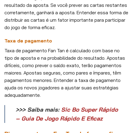
resultado da aposta. Se você prever as cartas restantes
corretamente, ganhará a aposta. Entender essa forma de
distribuir as cartas é um fator importante para participar
do jogo de forma eficaz.
Taxa de pagamento
Taxa de pagamento Fan Tan é calculado com base no
tipo de aposta e na probabilidade do resultado. Apostas
difíceis, como prever o saldo exato, terão pagamentos
maiores. Apostas seguras, como pares e ímpares, têm
pagamentos menores. Entender a taxa de pagamento
ajuda os novos jogadores a ajustar suas estratégias
adequadamente.
>>> Saiba mais:
Sic Bo Super Rápido
– Guia De Jogo Rápido E Eficaz