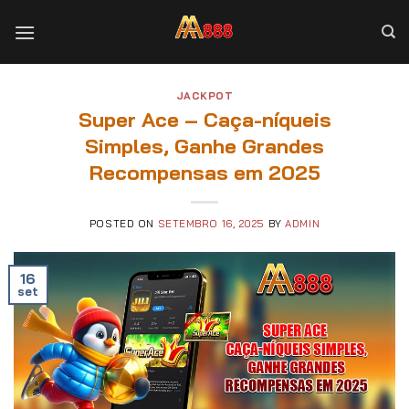
Skip
to
content
JACKPOT
Super Ace – Caça-níqueis
Simples, Ganhe Grandes
Recompensas em 2025
POSTED ON
SETEMBRO 16, 2025
BY
ADMIN
16
set