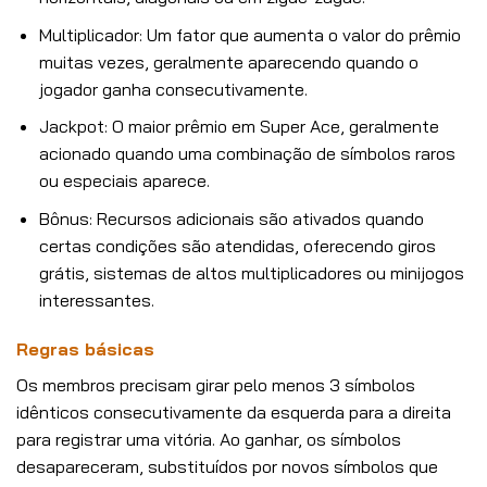
Multiplicador: Um fator que aumenta o valor do prêmio
muitas vezes, geralmente aparecendo quando o
jogador ganha consecutivamente.
Jackpot: O maior prêmio em Super Ace, geralmente
acionado quando uma combinação de símbolos raros
ou especiais aparece.
Bônus: Recursos adicionais são ativados quando
certas condições são atendidas, oferecendo giros
grátis, sistemas de altos multiplicadores ou minijogos
interessantes.
Regras básicas
Os membros precisam girar pelo menos 3 símbolos
idênticos consecutivamente da esquerda para a direita
para registrar uma vitória. Ao ganhar, os símbolos
desapareceram, substituídos por novos símbolos que