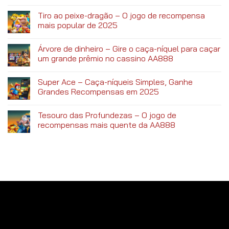
Tiro ao peixe-dragão – O jogo de recompensa
mais popular de 2025
Árvore de dinheiro – Gire o caça-níquel para caçar
um grande prêmio no cassino AA888
Super Ace – Caça-níqueis Simples, Ganhe
Grandes Recompensas em 2025
Tesouro das Profundezas – O jogo de
recompensas mais quente da AA888