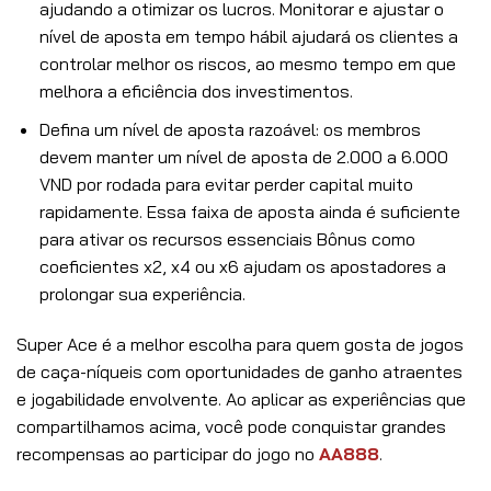
ajudando a otimizar os lucros. Monitorar e ajustar o
nível de aposta em tempo hábil ajudará os clientes a
controlar melhor os riscos, ao mesmo tempo em que
melhora a eficiência dos investimentos.
Defina um nível de aposta razoável: os membros
devem manter um nível de aposta de 2.000 a 6.000
VND por rodada para evitar perder capital muito
rapidamente. Essa faixa de aposta ainda é suficiente
para ativar os recursos essenciais Bônus como
coeficientes x2, x4 ou x6 ajudam os apostadores a
prolongar sua experiência.
Super Ace é a melhor escolha para quem gosta de jogos
de caça-níqueis com oportunidades de ganho atraentes
e jogabilidade envolvente. Ao aplicar as experiências que
compartilhamos acima, você pode conquistar grandes
recompensas ao participar do jogo no
AA888
.