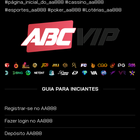
#página_inicial_do_aa888 #cassino_aa888
#esportes_aa888 #poker_aa888 #Lotérias_aa888
GUIA PARA INICIANTES
Registrar-se no AA888
Fazer login no AA888
Depósito AA888