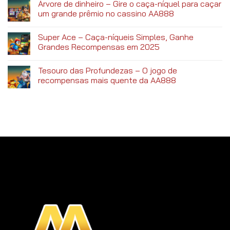
Árvore de dinheiro – Gire o caça-níquel para caçar
um grande prêmio no cassino AA888
Super Ace – Caça-níqueis Simples, Ganhe
Grandes Recompensas em 2025
Tesouro das Profundezas – O jogo de
recompensas mais quente da AA888