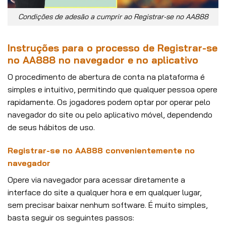
Condições de adesão a cumprir ao Registrar-se no AA888
Instruções para o processo de Registrar-se
no AA888 no navegador e no aplicativo
O procedimento de abertura de conta na plataforma é
simples e intuitivo, permitindo que qualquer pessoa opere
rapidamente. Os jogadores podem optar por operar pelo
navegador do site ou pelo aplicativo móvel, dependendo
de seus hábitos de uso.
Registrar-se no AA888 convenientemente no
navegador
Opere via navegador para acessar diretamente a
interface do site a qualquer hora e em qualquer lugar,
sem precisar baixar nenhum software. É muito simples,
basta seguir os seguintes passos: