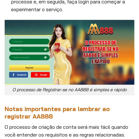
processe e, em seguida, faça login para começar a
experimentar o serviço.
O processo de Registrar-se no AA888 é simples e rápido
Notas importantes para lembrar ao
registrar AA888
O processo de criação de conta será mais fácil quando
você entender os requisitos e as regras relacionadas.