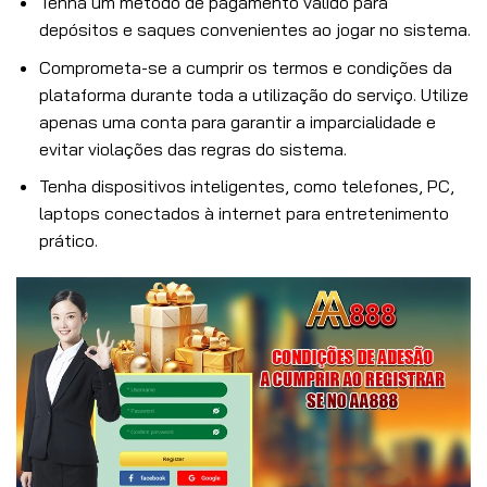
Tenha um método de pagamento válido para
depósitos e saques convenientes ao jogar no sistema.
Comprometa-se a cumprir os termos e condições da
plataforma durante toda a utilização do serviço. Utilize
apenas uma conta para garantir a imparcialidade e
evitar violações das regras do sistema.
Tenha dispositivos inteligentes, como telefones, PC,
laptops conectados à internet para entretenimento
prático.