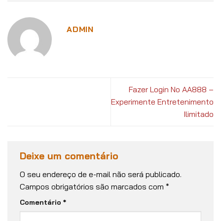
ADMIN
Fazer Login No AA888 –
Experimente Entretenimento
Ilimitado
Deixe um comentário
O seu endereço de e-mail não será publicado.
Campos obrigatórios são marcados com
*
Comentário
*