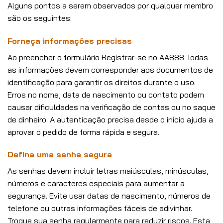
Alguns pontos a serem observados por qualquer membro
são os seguintes:
Forneça informações precisas
Ao preencher o formulário Registrar-se no AA888 Todas
as informações devem corresponder aos documentos de
identificação para garantir os direitos durante o uso.
Erros no nome, data de nascimento ou contato podem
causar dificuldades na verificação de contas ou no saque
de dinheiro. A autenticação precisa desde o início ajuda a
aprovar o pedido de forma rápida e segura.
Defina uma senha segura
As senhas devem incluir letras maiúsculas, minúsculas,
números e caracteres especiais para aumentar a
segurança. Evite usar datas de nascimento, números de
telefone ou outras informações fáceis de adivinhar.
Troque sua senha regularmente para reduzir riscos. Esta