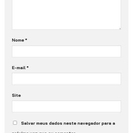
Nome
*
E-mail
*
Site
Salvar meus dados neste navegador para a