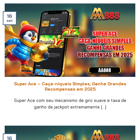
16
set
Super Ace – Caça-níqueis Simples, Ganhe Grandes
Recompensas em 2025
Super Ace com seu mecanismo de giro suave e taxa de
ganho de jackpot extremamente [...]
16