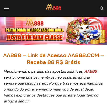
Skip
to
content
AA888 – Link de Acesso AA888.COM –
Receba 88 R$ Grátis
Mencionando o paraíso das apostas asiáticas,
AA888
será o nome que os membros não poderão ignorar
sempre que pesquisarem. Porque trazemos aos membros
o mundo do entretenimento mais rico da atualidade.
Vamos explorar os destaques que só este lugar tem no
artigo a seguir.