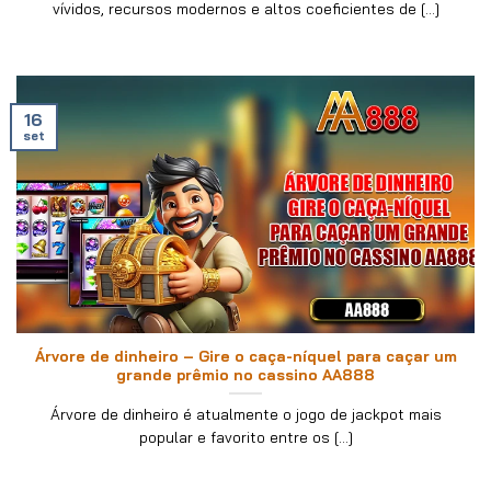
vívidos, recursos modernos e altos coeficientes de [...]
16
set
Árvore de dinheiro – Gire o caça-níquel para caçar um
grande prêmio no cassino AA888
Árvore de dinheiro é atualmente o jogo de jackpot mais
popular e favorito entre os [...]