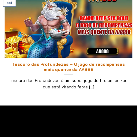
set
Tesouro das Profundezas – O jogo de recompensas
mais quente da AA888
Tesouro das Profundezas é um super jogo de tiro em peixes
que está virando febre [...]