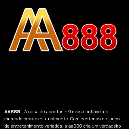
AA888
- A casa de apostas nº1 mais confiável do
mercado brasileiro atualmente. Com centenas de jogos
de entretenimento variados, a aa888 cria um verdadeiro