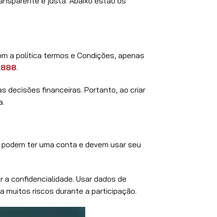
ransparente e justa. Abaixo estão os
com a política termos e Condições, apenas
A888
.
 decisões financeiras. Portanto, ao criar
a.
só podem ter uma conta e devem usar seu
 a confidencialidade. Usar dados de
 muitos riscos durante a participação.