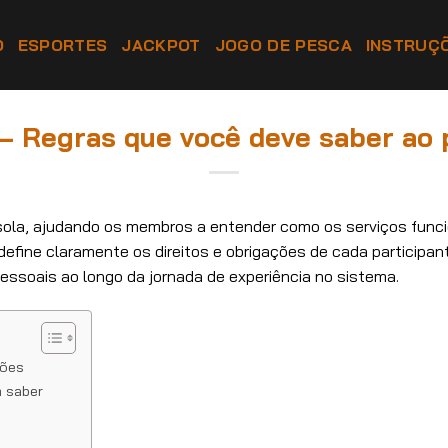
O
ESPORTES
JACKPOT
JOGO DE PESCA
INSTRUÇ
– Regras que você deve saber ao p
ola, ajudando os membros a entender como os serviços func
fine claramente os direitos e obrigações de cada participa
pessoais ao longo da jornada de experiência no sistema.
ções
 saber