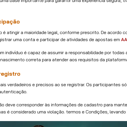
é uma base importante para garantir uma experiência segura, t
cipação
 é atingir a maioridade legal, conforme prescrito. De acordo 
istrar uma conta e participar de atividades de apostas em
A
 indivíduo é capaz de assumir a responsabilidade por todas as
e nascimento correta para atender aos requisitos da plataform
registro
s verdadeiros e precisos ao se registrar. Os participantes 
 autenticação.
ção deve corresponder às informações de cadastro para manter
as é considerado uma violação. termos e Condições, levando a