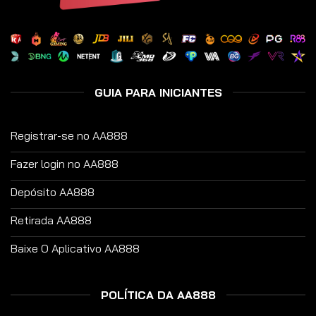
GUIA PARA INICIANTES
Registrar-se no AA888
Fazer login no AA888
Depósito AA888
Retirada AA888
Baixe O Aplicativo AA888
POLÍTICA DA AA888