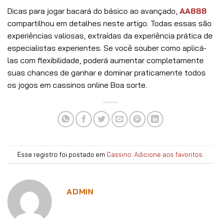
Dicas para jogar bacará do básico ao avançado,
AA888
compartilhou em detalhes neste artigo. Todas essas são
experiências valiosas, extraídas da experiência prática de
especialistas experientes. Se você souber como aplicá-
las com flexibilidade, poderá aumentar completamente
suas chances de ganhar e dominar praticamente todos
os jogos em cassinos online Boa sorte.
Esse registro foi postado em
Cassino
.
Adicione aos favoritos
.
ADMIN