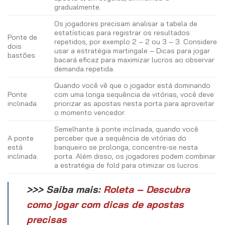
gradualmente.
Os jogadores precisam analisar a tabela de
estatísticas para registrar os resultados
Ponte de
repetidos, por exemplo 2 – 2 ou 3 – 3. Considere
dois
usar a estratégia martingale – Dicas para jogar
bastões
bacará eficaz para maximizar lucros ao observar
demanda repetida.
Quando você vê que o jogador está dominando
Ponte
com uma longa sequência de vitórias, você deve
inclinada
priorizar as apostas nesta porta para aproveitar
o momento vencedor.
Semelhante à ponte inclinada, quando você
A ponte
perceber que a sequência de vitórias do
está
banqueiro se prolonga, concentre-se nesta
inclinada.
porta. Além disso, os jogadores podem combinar
a estratégia de fold para otimizar os lucros.
>>> Saiba mais:
Roleta – Descubra
como jogar com dicas de apostas
precisas