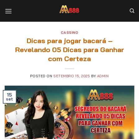
Skip
to
content
CASSINO
Dicas para jogar bacará –
Revelando 05 Dicas para Ganhar
com Certeza
POSTED ON
SETEMBRO 15, 2025
BY
ADMIN
15
set